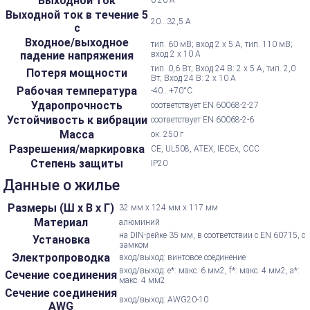
Выходной ток
Выходной ток в течение 5
20...32,5 А
с
Входное/выходное
тип. 60 мВ; вход 2 x 5 А, тип. 110 мВ;
падение напряжения
вход 2 х 10 А
тип. 0,6 Вт; Вход 24 В: 2 x 5 А, тип. 2,0
Потеря мощности
Вт; Вход 24 В: 2 х 10 А
Рабочая температура
-40...+70°С
Ударопрочность
соответствует EN 60068-2-27
Устойчивость к вибрации
соответствует EN 60068-2-6
Масса
ок. 250 г
Разрешения/маркировка
CE, UL508, ATEX, IECEx, CCC
Степень защиты
IP20
Данные о жилье
Размеры (Ш х В х Г)
32 мм х 124 мм х 117 мм
Материал
алюминий
на DIN-рейке 35 мм, в соответствии с EN 60715, с
Установка
замком
Электропроводка
вход/выход: винтовое соединение
вход/выход: e*: макс. 6 мм2, f*: макс. 4 мм2, a*:
Сечение соединения
макс. 4 мм2
Сечение соединения
вход/выход: AWG20-10
AWG