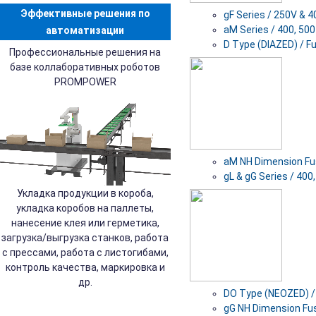
Эффективные решения по
gF Series / 250V & 4
aM Series / 400, 500
автоматизации
D Type (DIAZED) / F
Профессиональные решения на
базе коллаборативных роботов
PROMPOWER
aM NH Dimension Fu
gL & gG Series / 400
Укладка продукции в короба,
укладка коробов на паллеты,
нанесение клея или герметика,
загрузка/выгрузка станков, работа
с прессами, работа с листогибами,
контроль качества, маркировка и
др.
DO Type (NEOZED) /
gG NH Dimension Fu