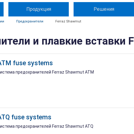
Продукция
Решения
ции
Предохранители
Ferraz Shawmut
ители и плавкие вставки F
ATM fuse systems
истема предохранителей Ferraz Shawmut ATM
ATQ fuse systems
истема предохранителей Ferraz Shawmut ATQ