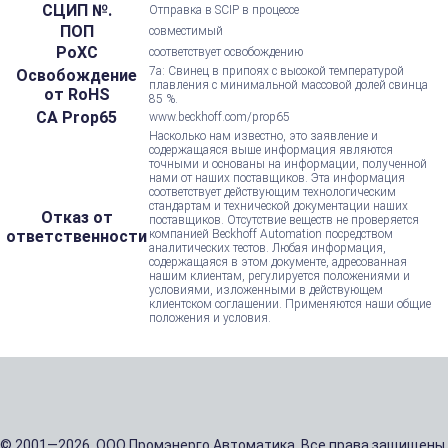
СЦИП №.
Отправка в SCIP в процессе
ПОП
совместимый
РоХС
соответствует освобождению
7а: Свинец в припоях с высокой температурой
Освобождение
плавления с минимальной массовой долей свинца
от RoHS
85 %.
CA Prop65
www.beckhoff.com/prop65
Насколько нам известно, это заявление и
содержащаяся выше информация являются
точными и основаны на информации, полученной
нами от наших поставщиков. Эта информация
соответствует действующим технологическим
стандартам и технической документации наших
Отказ от
поставщиков. Отсутствие веществ не проверяется
ответственности
компанией Beckhoff Automation посредством
аналитических тестов. Любая информация,
содержащаяся в этом документе, адресованная
нашим клиентам, регулируется положениями и
условиями, изложенными в действующем
клиентском соглашении. Применяются наши общие
положения и условия.
© 2001—2026, ООО Промэнерго Автоматика. Все права защищены.