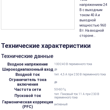
напряжением 24
В с выходным
током 40 А и
выходной
мощностью 960
Вт. На входной
стороне...
Технические характеристики
Технические данные
Входное напряжение
100-240 В переменного тока
Широкодиапазонный вход
да
Входной ток
тип. 4,5 А при 230 В переменного тока
Ограничитель тока
да
включения
Частота сети
50-60 Гц
тип. Пиковый ток 11 А при 230 В
Пусковой ток
переменного тока
Гармоническая коррекция
активный
(PFC)