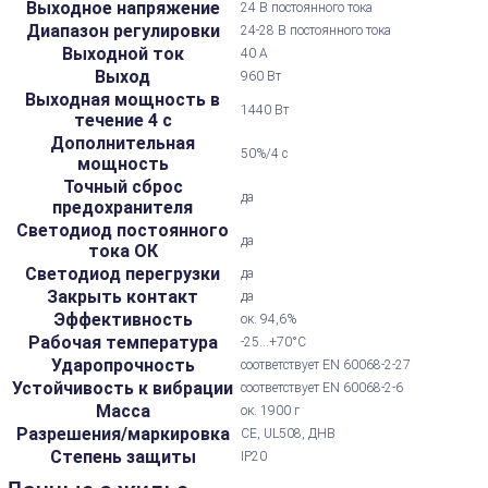
Выходное напряжение
24 В постоянного тока
Диапазон регулировки
24-28 В постоянного тока
Выходной ток
40 А
Выход
960 Вт
Выходная мощность в
1440 Вт
течение 4 с
Дополнительная
50%/4 с
мощность
Точный сброс
да
предохранителя
Светодиод постоянного
да
тока ОК
Светодиод перегрузки
да
Закрыть контакт
да
Эффективность
ок. 94,6%
Рабочая температура
-25...+70°С
Ударопрочность
соответствует EN 60068-2-27
Устойчивость к вибрации
соответствует EN 60068-2-6
Масса
ок. 1900 г
Разрешения/маркировка
CE, UL508, ДНВ
Степень защиты
IP20