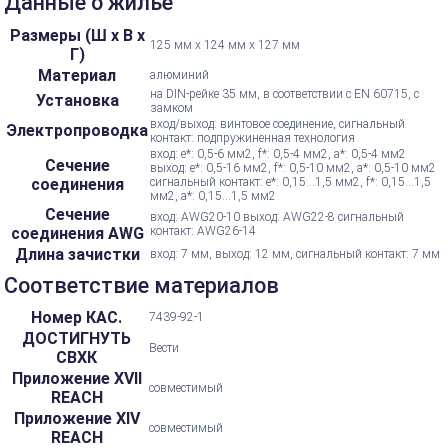
Данные о жилье
Размеры (Ш х В х
125 мм х 124 мм х 127 мм
Г)
Материал
алюминий
на DIN-рейке 35 мм, в соответствии с EN 60715, с
Установка
замком
вход/выход: винтовое соединение, сигнальный
Электропроводка
контакт: подпружиненная технология
вход: e*: 0,5-6 мм2, f*: 0,5-4 мм2, a*: 0,5-4 мм2
Сечение
выход: e*: 0,5-16 мм2, f*: 0,5-10 мм2, a*: 0,5-10 мм2
соединения
сигнальный контакт: e*: 0,15...1,5 мм2, f*: 0,15...1,5
мм2, a*: 0,15...1,5 мм2
Сечение
вход: AWG20-10 выход: AWG22-8 сигнальный
соединения AWG
контакт: AWG26-14
Длина зачистки
вход: 7 мм, выход: 12 мм, сигнальный контакт: 7 мм
Соответствие материалов
Номер КАС.
7439-92-1
ДОСТИГНУТЬ
Вести
СВХК
Приложение XVII
совместимый
REACH
Приложение XIV
совместимый
REACH