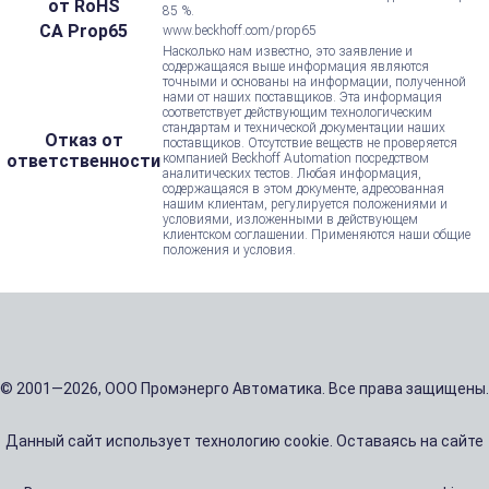
от RoHS
85 %.
CA Prop65
www.beckhoff.com/prop65
Насколько нам известно, это заявление и
содержащаяся выше информация являются
точными и основаны на информации, полученной
нами от наших поставщиков. Эта информация
соответствует действующим технологическим
стандартам и технической документации наших
Отказ от
поставщиков. Отсутствие веществ не проверяется
ответственности
компанией Beckhoff Automation посредством
аналитических тестов. Любая информация,
содержащаяся в этом документе, адресованная
нашим клиентам, регулируется положениями и
условиями, изложенными в действующем
клиентском соглашении. Применяются наши общие
положения и условия.
© 2001—2026, ООО Промэнерго Автоматика. Все права защищены.
Данный сайт использует технологию cookie. Оставаясь на сайте