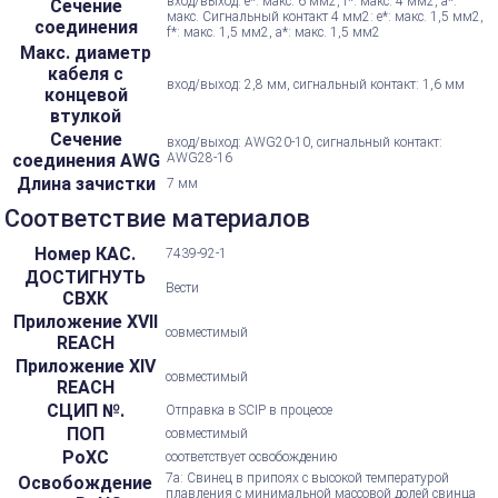
вход/выход: e*: макс. 6 мм2, f*: макс. 4 мм2, a*:
Сечение
макс. Сигнальный контакт 4 мм2: e*: макс. 1,5 мм2,
соединения
f*: макс. 1,5 мм2, a*: макс. 1,5 мм2
Макс. диаметр
кабеля с
вход/выход: 2,8 мм, сигнальный контакт: 1,6 мм
концевой
втулкой
Сечение
вход/выход: AWG20-10, сигнальный контакт:
соединения AWG
AWG28-16
Длина зачистки
7 мм
Соответствие материалов
Номер КАС.
7439-92-1
ДОСТИГНУТЬ
Вести
СВХК
Приложение XVII
совместимый
REACH
Приложение XIV
совместимый
REACH
СЦИП №.
Отправка в SCIP в процессе
ПОП
совместимый
РоХС
соответствует освобождению
7а: Свинец в припоях с высокой температурой
Освобождение
плавления с минимальной массовой долей свинца