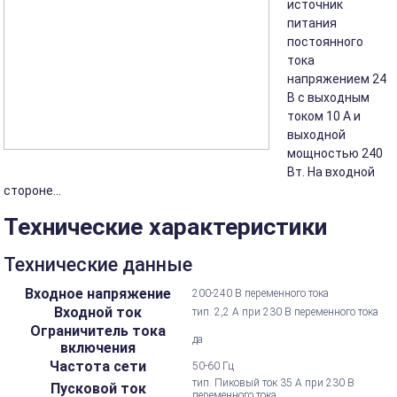
источник
питания
постоянного
тока
напряжением 24
В с выходным
током 10 А и
выходной
мощностью 240
Вт. На входной
стороне...
Технические характеристики
Технические данные
Входное напряжение
200-240 В переменного тока
Входной ток
тип. 2,2 А при 230 В переменного тока
Ограничитель тока
да
включения
Частота сети
50-60 Гц
тип. Пиковый ток 35 А при 230 В
Пусковой ток
переменного тока