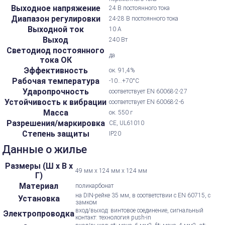
Выходное напряжение
24 В постоянного тока
Диапазон регулировки
24-28 В постоянного тока
Выходной ток
10 А
Выход
240 Вт
Светодиод постоянного
да
тока ОК
Эффективность
ок. 91,4%
Рабочая температура
-10...+70°С
Ударопрочность
соответствует EN 60068-2-27
Устойчивость к вибрации
соответствует EN 60068-2-6
Масса
ок. 550 г
Разрешения/маркировка
CE, UL61010
Степень защиты
IP20
Данные о жилье
Размеры (Ш х В х
49 мм x 124 мм x 124 мм
Г)
Материал
поликарбонат
на DIN-рейке 35 мм, в соответствии с EN 60715, с
Установка
замком
вход/выход: винтовое соединение, сигнальный
Электропроводка
контакт: технология push-in