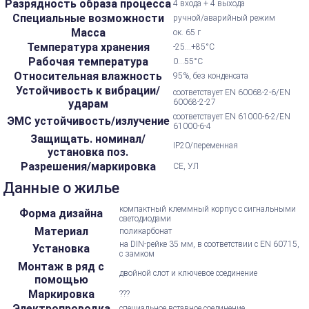
Разрядность образа процесса
4 входа + 4 выхода
Специальные возможности
ручной/аварийный режим
Масса
ок. 65 г
Температура хранения
-25...+85°С
Рабочая температура
0...55°С
Относительная влажность
95%, без конденсата
Устойчивость к вибрации/
соответствует EN 60068-2-6/EN
ударам
60068-2-27
соответствует EN 61000-6-2/EN
ЭМС устойчивость/излучение
61000-6-4
Защищать. номинал/
IP20/переменная
установка поз.
Разрешения/маркировка
CE, УЛ
Данные о жилье
компактный клеммный корпус с сигнальными
Форма дизайна
светодиодами
Материал
поликарбонат
на DIN-рейке 35 мм, в соответствии с EN 60715,
Установка
с замком
Монтаж в ряд с
двойной слот и ключевое соединение
помощью
Маркировка
???
Электропроводка
специальное вставное соединение