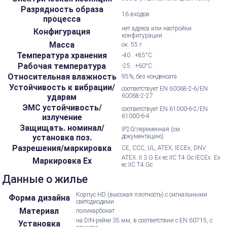
Разрядность образа
16 входов
процесса
нет адреса или настройки
Конфигурация
конфигурации
Масса
ок. 55 г
Температура хранения
-40...+85°С
Рабочая температура
-25...+60°С
Относительная влажность
95%, без конденсата
Устойчивость к вибрации/
соответствует EN 60068-2-6/EN
ударам
60068-2-27
ЭМС устойчивость/
соответствует EN 61000-6-2/EN
излучение
61000-6-4
Защищать. номинал/
IP20/переменная (см.
установка поз.
документацию)
Разрешения/маркировка
CE, CCC, UL, ATEX, IECEx, DNV
ATEX: II 3 G Ex ec IIC T4 Gc IECEx: Ex
Маркировка Ex
ec IIC T4 Gc
Данные о жилье
Корпус HD (высокая плотность) с сигнальными
Форма дизайна
светодиодами
Материал
поликарбонат
на DIN-рейке 35 мм, в соответствии с EN 60715, с
Установка