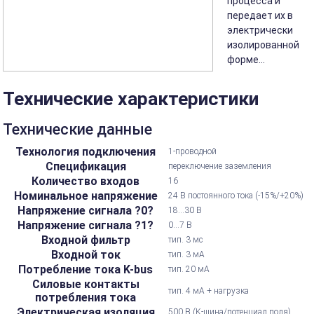
процесса и
передает их в
электрически
изолированной
форме...
Технические характеристики
Технические данные
Технология подключения
1-проводной
Спецификация
переключение заземления
Количество входов
16
Номинальное напряжение
24 В постоянного тока (-15%/+20%)
Напряжение сигнала ?0?
18...30 В
Напряжение сигнала ?1?
0...7 В
Входной фильтр
тип. 3 мс
Входной ток
тип. 3 мА
Потребление тока K-bus
тип. 20 мА
Силовые контакты
тип. 4 мА + нагрузка
потребления тока
Электрическая изоляция
500 В (K-шина/потенциал поля)