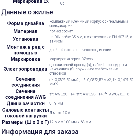
Маркировка Ex
Gc
Данные о жилье
компактный клеммный корпус с сигнальными
Форма дизайна
светодиодами
Материал
поликарбонат
на DIN-рейке 35 мм, в соответствии с EN 60715, с
Установка
замком
Монтаж в ряд с
двойной слот и ключевое соединение
помощью
Маркировка
маркировка серии BZxxxx
одножильный провод (s), гибкий провод (st) и
Электропроводка
наконечник (f): пружинное срабатывание
отверткой
Сечение
s*: 0,08?2,5? мм2, st*: 0,08?2,5? мм2, f*: 0,14?1,5?
соединения
мм?2
Сечение
s*: AWG28...14, st*: AWG28...14, f*: AWG26...16
соединения AWG
Длина зачистки
8...9 мм
Силовые контакты
Я макс: 10 А
токовой нагрузки
Размеры (Ш х В х Г)
12 мм x 100 мм x 68 мм
Информация для заказа