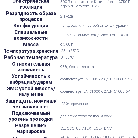
Электрическая
500 В (напряжение K-шины/сети); 3750 В
изоляция
переменного тока, 1 мин.
Разрядность образа
2 входа
процесса
Конфигурация
нет адреса или настройки конфигурации
Специальные
поведение омического/емкостного входа
возможности
Масса
ок. 60 г
Температура хранения
-25...+85°С
Рабочая температура
0...55°С
Относительная
95%, без конденсата
влажность
Устойчивость к
соответствует EN 60068-2-6/EN 60068-2-27
вибрации/ударам
ЭМС устойчивость/
соответствует EN 61000-6-2/EN 61000-6-4
излучение
Защищать. номинал/
IP20/переменная
установка поз.
Подключаемый
для всех автовокзалов KSxxxx
уровень проводки
Разрешения/
CE, CCC, UL, ATEX, IECEx, DNV
маркировка
ATEX: II 3 G Ex ec IIC T4 Gc IECEx: Ex ec IIC T4