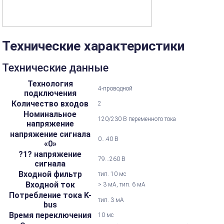
Технические характеристики
Технические данные
Технология
4-проводной
подключения
Количество входов
2
Номинальное
120/230 В переменного тока
напряжение
напряжение сигнала
0...40 В
«0»
?1? напряжение
79...260 В
сигнала
Входной фильтр
тип. 10 мс
Входной ток
> 3 мА, тип. 6 мА
Потребление тока K-
тип. 3 мА
bus
Время переключения
10 мс