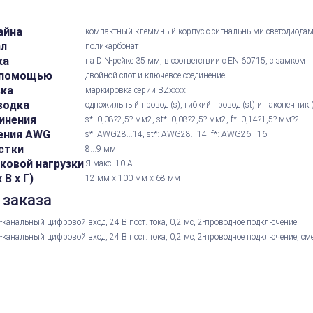
айна
компактный клеммный корпус с сигнальными светодиода
ал
поликарбонат
ка
на DIN-рейке 35 мм, в соответствии с EN 60715, с замком
 помощью
двойной слот и ключевое соединение
вка
маркировка серии BZxxxx
водка
одножильный провод (s), гибкий провод (st) и наконечник 
инения
s*: 0,08?2,5? мм2, st*: 0,08?2,5? мм2, f*: 0,14?1,5? мм?2
ения AWG
s*: AWG28...14, st*: AWG28...14, f*: AWG26...16
стки
8...9 мм
ковой нагрузки
Я макс: 10 А
В х Г)
12 мм x 100 мм x 68 мм
 заказа
канальный цифровой вход, 24 В пост. тока, 0,2 мс, 2-проводное подключение
канальный цифровой вход, 24 В пост. тока, 0,2 мс, 2-проводное подключение, с