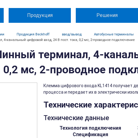
Продукция
Решения
ции
Продукция Beckhoff
ввод/вывод
Автобусные терминалы
 4-канальный цифровой вход, 24 В пост. тока, 0,2 мс, 2-проводное подключение
Шинный терминал, 4-канал
, 0,2 мс, 2-проводное под
Клемма цифрового входа KL1414 получает дв
процесса и передает их в электрически изол
Технические характери
Технические данные
Технология подключения
Спецификация