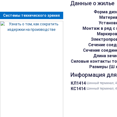
Данные о жилье
Форма диз
Системы технического зрения
Матери
Установ
Монтаж в ряд с
Маркиро
Электропро
Сечение соед
Сечение соедин
Длина зачи
Силовые контакты то
Размеры (Ш х 
Информация для
КЛ1414
Шинный терминал, 4-
КС1414
Шинный терминал, 4-