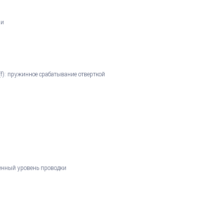
ми
(f): пружинное срабатывание отверткой
менный уровень проводки