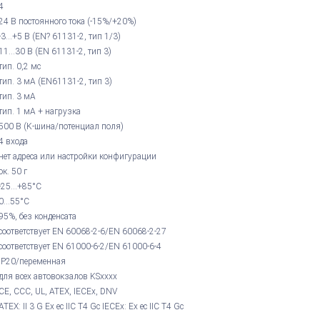
4
24 В постоянного тока (-15%/+20%)
-3...+5 В (EN? 61131-2, тип 1/3)
11...30 В (EN 61131-2, тип 3)
тип. 0,2 мс
тип. 3 мА (EN61131-2, тип 3)
тип. 3 мА
тип. 1 мА + нагрузка
500 В (K-шина/потенциал поля)
4 входа
нет адреса или настройки конфигурации
ок. 50 г
-25...+85°С
0...55°С
95%, без конденсата
соответствует EN 60068-2-6/EN 60068-2-27
соответствует EN 61000-6-2/EN 61000-6-4
IP20/переменная
для всех автовокзалов KSxxxx
CE, CCC, UL, ATEX, IECEx, DNV
ATEX: II 3 G Ex ec IIC T4 Gc IECEx: Ex ec IIC T4 Gc