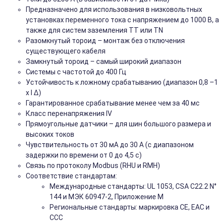
Предназначено для использования в низковольтных
установках переменного тока с напряжением до 1000 В, а
также для систем заземления TT или TN
Разомкнутый тороид – монтаж без отключения
существующего кабеля
Замкнутый тороид – самый широкий диапазон
Системы с частотой до 400 Гц
Устойчивость к ложному срабатыванию (диапазон 0,8 –1
x I ∆)
Гарантированное срабатывание менее чем за 40 мс
Класс перенапряжения IV
Прямоугольные датчики – для шин большого размера и
высоких токов
Чувствительность от 30 мА до 30 А (с диапазоном
задержки по времени от 0 до 4,5 с)
Связь по протоколу Modbus (RHU и RMH)
Соответствие стандартам:
Международные стандарты: UL 1053, CSA C22.2 N°
144 и МЭК 60947-2, Приложение M
Региональные стандарты: маркировка CE, EAC и
CCC