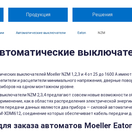
Продукция
Решения
ции
Автоматические выключатели
Eaton
NZM
втоматические выключател
ческих выключателей Moeller NZM 1,2,3 и 4 от 25 до 1600 А им
цепители и расцепители минимального напряжения, дверные пово
риборов на одном монтажном уровне.
выключатели NZM 2,3,4 предлагают совсем новые возможности об
рименение, как в областях распределения электрической энергии
я передачи данных являются два прибора — силовой автоматиче
ZM-XDMI612, соединение которых обеспечивает кабель передачи 
ля заказа автоматов Moeller Eato