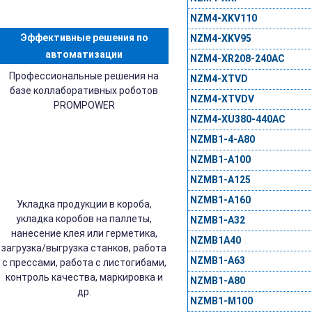
NZM4-XKV110
Эффективные решения по
NZM4-XKV95
автоматизации
NZM4-XR208-240AC
Профессиональные решения на
NZM4-XTVD
базе коллаборативных роботов
NZM4-XTVDV
PROMPOWER
NZM4-XU380-440AC
NZMB1-4-A80
NZMB1-A100
NZMB1-A125
NZMB1-A160
Укладка продукции в короба,
укладка коробов на паллеты,
NZMB1-A32
нанесение клея или герметика,
NZMB1A40
загрузка/выгрузка станков, работа
NZMB1-A63
с прессами, работа с листогибами,
контроль качества, маркировка и
NZMB1-A80
др.
NZMB1-M100