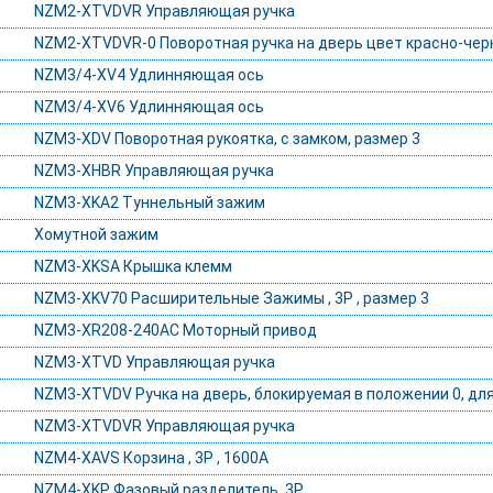
NZM2-XTVDVR Управляющая ручка
NZM2-XTVDVR-0 Поворотная ручка на дверь цвет красно-черн
NZM3/4-XV4 Удлинняющая ось
NZM3/4-XV6 Удлинняющая ось
NZM3-XDV Поворотная рукоятка, с замком, размер 3
NZM3-XHBR Управляющая ручка
NZM3-XKA2 Туннельный зажим
Хомутной зажим
NZM3-XKSA Крышка клемм
NZM3-XKV70 Расширительные Зажимы , 3P , размер 3
NZM3-XR208-240AC Моторный привод
NZM3-XTVD Управляющая ручка
NZM3-XTVDV Ручка на дверь, блокируемая в положении 0, дл
NZM3-XTVDVR Управляющая ручка
NZM4-XAVS Корзина , 3P , 1600A
NZM4-XKP Фазовый разделитель, 3P