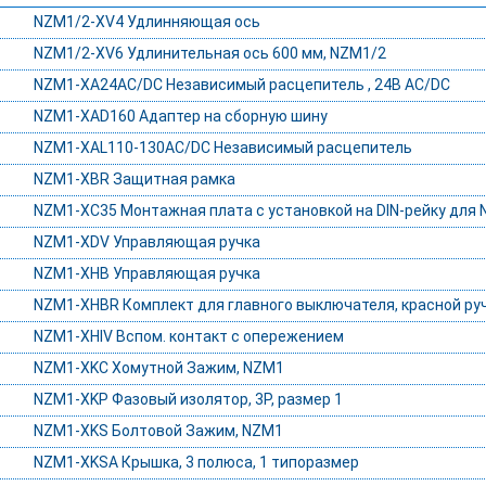
NZM1/2-XV4 Удлинняющая ось
NZM1/2-XV6 Удлинительная ось 600 мм, NZM1/2
NZM1-XA24AC/DC Независимый расцепитель , 24В AC/DC
NZM1-XAD160 Адаптер на сборную шину
NZM1-XAL110-130AC/DC Независимый расцепитель
NZM1-XBR Защитная рамка
NZM1-XC35 Монтажная плата с установкой на DIN-рейку для
NZM1-XDV Управляющая ручка
NZM1-XHB Управляющая ручка
NZM1-XHBR Комплект для главного выключателя, красной ру
NZM1-XHIV Вспом. контакт с опережением
NZM1-XKC Хомутной Зажим, NZM1
NZM1-XKP Фазовый изолятор, 3P, размер 1
NZM1-XKS Болтовой Зажим, NZM1
NZM1-XKSA Крышка, 3 полюса, 1 типоразмер