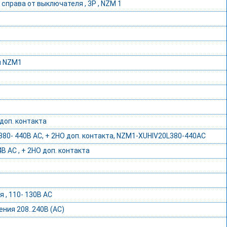
справа от выключателя , 3P , NZM 1
я NZM1
доп. контакта
0- 440В AC, + 2НО доп. контакта, NZM1-XUHIV20L380-440AC
 AC , + 2НО доп. контакта
, 110- 130В AC
ния 208..240В (АС)