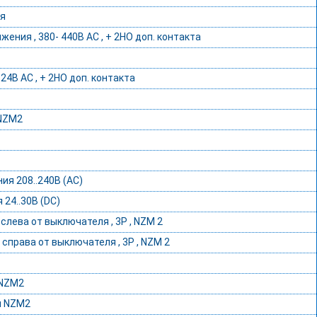
я
ия , 380- 440В AC , + 2НО доп. контакта
4В AC , + 2НО доп. контакта
 NZM2
я 208..240В (АС)
24..30В (DС)
лева от выключателя , 3P , NZM 2
справа от выключателя , 3P , NZM 2
 NZM2
я NZM2