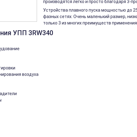
производятся легко и просто благодаря 3-п
Устройства плавного пуска мощностью до 250
фазных сетях. Очень маленький размер, низк
только 3 из многих преимуществ применения 
ения УПП 3RW340
рудование
тировки
нирования воздуха
ладители
ы