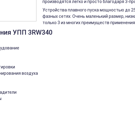
производятся легко и просто благодаря 3-п
Устройства плавного пуска мощностью до 250
фазных сетях. Очень маленький размер, низк
только 3 из многих преимуществ применения 
ения УПП 3RW340
рудование
тировки
нирования воздуха
ладители
ы