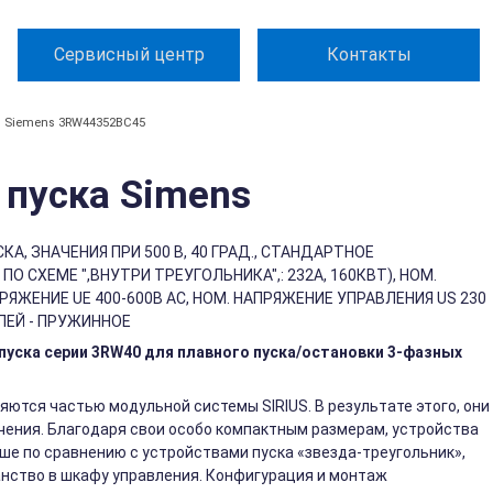
Сервисный центр
Контакты
Siemens 3RW44352BC45
пуска Simens
А, ЗНАЧЕНИЯ ПРИ 500 В, 40 ГРАД., СТАНДАРТНОЕ
О СХЕМЕ ",ВНУТРИ ТРЕУГОЛЬНИКА",: 232A, 160КВТ), НОМ.
РЯЖЕНИЕ UE 400-600В АС, НОМ. НАПРЯЖЕНИЕ УПРАВЛЕНИЯ US 230
ПЕЙ - ПРУЖИННОЕ
уска серии 3RW40 для плавного пуска/остановки 3-фазных
яются частью модульной системы SIRIUS. В результате этого, они
ения. Благодаря свои особо компактным размерам, устройства
ьше по сравнению с устройствами пуска «звезда-треугольник»,
нство в шкафу управления. Конфигурация и монтаж