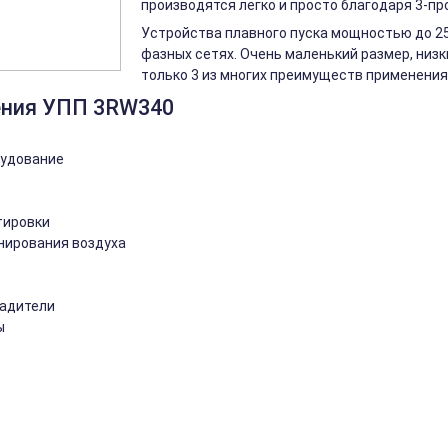
производятся легко и просто благодаря 3-п
Устройства плавного пуска мощностью до 250
фазных сетях. Очень маленький размер, низк
только 3 из многих преимуществ применения 
ения УПП 3RW340
рудование
тировки
нирования воздуха
ладители
ы