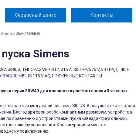
Сервисный центр
Контакты
Siemens 3RW40752BB35
пуска Simens
IRIUS, ТИПОРАЗМЕР S12, 315 A, 300 HP/575 V, 50 ГРАД., 400-
УПРАВЛЕНИЯ US 115 V AC, ПРУЖИННЫЕ КОНТАКТЫ
уска серии 3RW40 для плавного пуска/остановки 3-фазных
яются частью модульной системы SIRIUS. В результате этого, они
ения. Благодаря свои особо компактным размерам, устройства
ьше по сравнению с устройствами пуска «звезда-треугольник»,
нство в шкафу управления. Конфигурация и монтаж
роводному подключению.