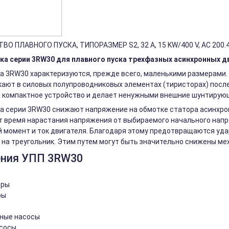
О ПЛАВНОГО ПУСКА, ТИПОРАЗМЕР S2, 32 A, 15 KW/400 V, AC 200.
ка серии 3RW30 для плавного пуска трехфазных асинхронных д
ка 3RW30 характеризуются, прежде всего, маленькими размерами
ают в силовых полупроводниковых элементах (тиристорах) после
е компактное устройство и делает ненужными внешние шунтирую
ка серии 3RW30 снижают напряжение на обмотке статора асинхро
 время нарастания напряжения от выбираемого начального напря
момент и ток двигателя. Благодаря этому предотвращаются удар
на треугольник. Этим путем могут быть значительно снижены мех
ения УПП 3RW30
еры
ры
ные насосы
асосы