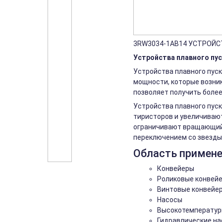
3RW3034-1AB14 УСТРОЙСТВ
Устройства плавного пус
Устройства плавного пус
мощности, которые возник
позволяет получить боле
Устройства плавного пус
тиристоров и увеличивают
ограничивают вращающий 
переключением со звезды 
Область примен
Конвейеры
Роликовые конвей
Винтовые конвейе
Насосы
Высокотемператур
Гидравлические н