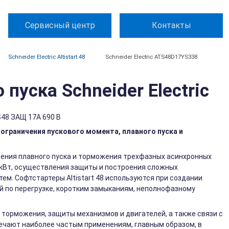
Сервисный центр
Контакты
Schneider Electric Altistart 48
Schneider Electric ATS48D17YS338
уска Schneider Electric
48 ЗАЩ 17A 690 В
я ограничения пускового момента, плавного пуска и
вления плавного пуска и торможения трехфазных асинхронных
 кВт, осуществления защиты и построения сложных
м. Софтстартеры Altistart 48 используются при создании
 по перегрузке, коротким замыканиям, неполнофазному
 торможения, защиты механизмов и двигателей, а также связи с
ечают наиболее частым применениям, главным образом, в