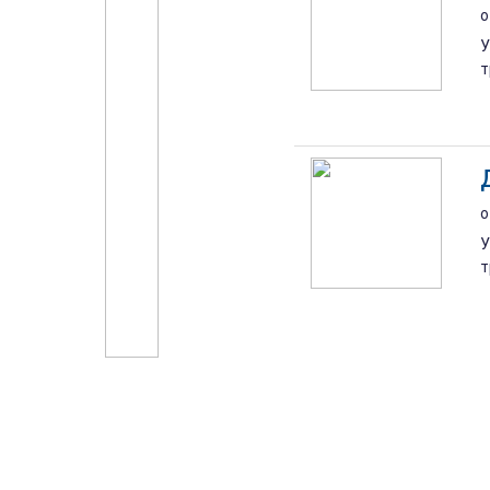
о
У
т
о
У
т