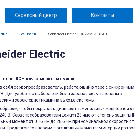
Сервисный центр
Контакты
ctric
Lexium 28
Schneider Electric BCH2MM0313CA6C
der Electric
 Lexium BCH для компактных машин
в себя сервопреобразователь, работающий в паре с синхронным
H. Для удобства выбора они были заранее скомпонованы в
ескими характеристиками на выходе системы
 образом, чтобы покрывать диапазон номинальных мощностей от
..240 В. Сервопреобразователи Lexium 28 имеют степень защиты IP
ный момент от 0.16 Нм до 28.6 Нм при номинальной скорости от
дели. Предлагаются версии с различным моментом инерции ротора: