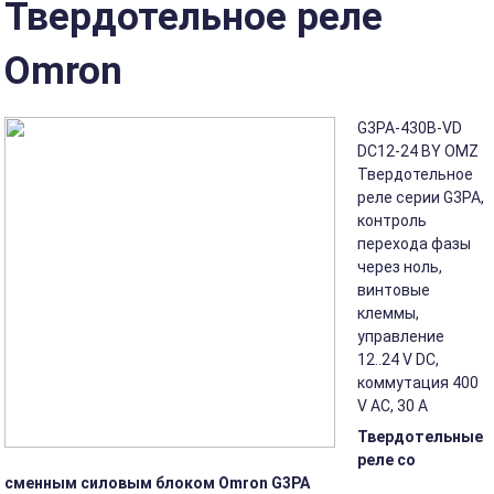
Твердотельное реле
Omron
G3PA-430B-VD
DC12-24 BY OMZ
Твердотельное
реле серии G3PA,
контроль
перехода фазы
через ноль,
винтовые
клеммы,
управление
12..24 V DC,
коммутация 400
V AC, 30 A
Твердотельные
реле со
сменным силовым блоком Omron G3PA