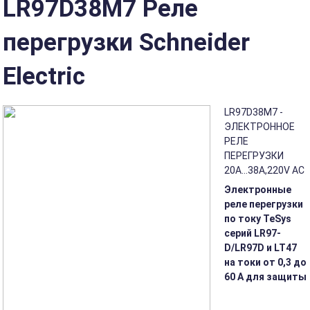
LR97D38M7 Реле
перегрузки Schneider
Electric
LR97D38M7 -
ЭЛЕКТРОННОЕ
РЕЛЕ
ПЕРЕГРУЗКИ
20A…38A,220V AC
Электронные
реле перегрузки
по току TeSys
серий LR97-
D/LR97D и LT47
на токи от 0,3 до
60 А для защиты