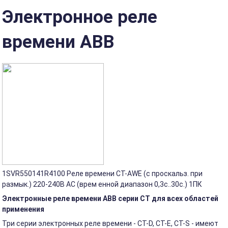
Электроннoe реле
времени ABB
1SVR550141R4100 Реле времени CT-AWE (с проскальз. при
размык.) 220-240В AC (врем енной диапазон 0,3с..30с.) 1ПК
Электронные реле времени ABB серии CT для всех областей
применения
Три серии электронных реле времени - CT-D, CT-E, CT-S - имеют