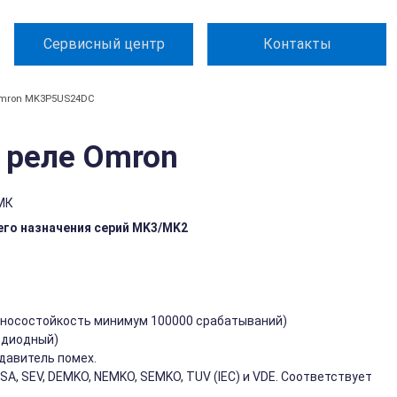
Сервисный центр
Контакты
mron MK3P5US24DC
 реле Omron
МК
го назначения серий MK3/MK2
зносостойкость минимум 100000 срабатываний)
одиодный)
давитель помех.
, SEV, DEMKO, NEMKO, SEMKO, TUV (IEC) и VDE. Соответствует