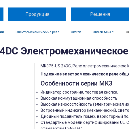
Продукция
Решения
ции
Электромеханические реле
Omron
Omron MK3P5
O
DC Электромеханическое
MK3P5-US 24DC, Реле электромеханическое 
Надежное электромеханическое реле обще
Особенности серии MK3
Индикатор состояния, тестовая кнопка.
Высокая коммутационная способность
Высокая износостойкость (электрическая и
Встроенный индикатор (механический, свет
Диодный подавитель помех, варисторный по
Стандартные модели сертифицированы UL, CSA
стандартам CENELEC.