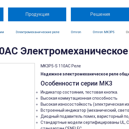
Продукция
Решения
ции
Электромеханические реле
Omron
Omron MK3P5
O
AC Электромеханическое
MK3P5-S 110AC Реле
Надежное электромеханическое реле обще
Особенности серии MK3
Индикатор состояния, тестовая кнопка.
Высокая коммутационная способность
Высокая износостойкость (электрическая и
Встроенный индикатор (механический, свет
Диодный подавитель помех, варисторный по
Стандартные модели сертифицированы UL, CSA
стандартам CENELEC.