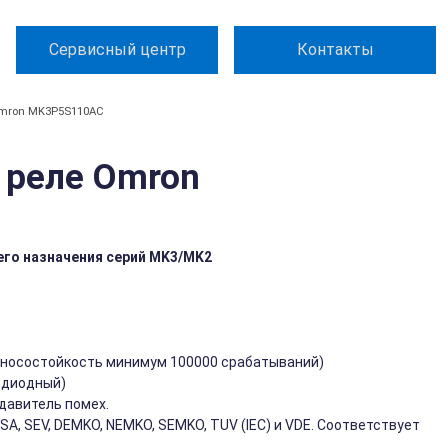
Сервисный центр
Контакты
mron MK3P5S110AC
 реле Omron
го назначения серий MK3/MK2
зносостойкость минимум 100000 срабатываний)
одиодный)
давитель помех.
, SEV, DEMKO, NEMKO, SEMKO, TUV (IEC) и VDE. Соответствует