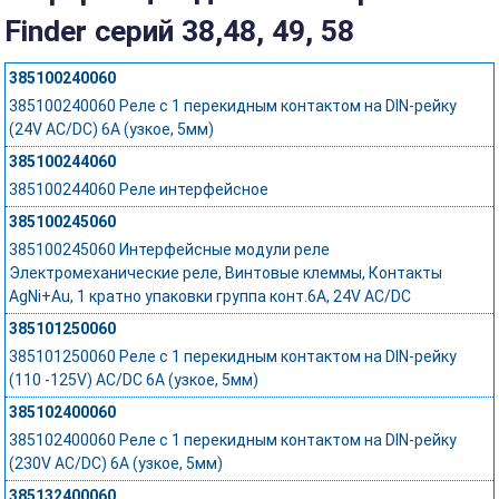
Finder серий 38,48, 49, 58
385100240060
385100240060 Реле с 1 перекидным контактом на DIN-рейку
(24V AC/DC) 6A (узкое, 5мм)
385100244060
385100244060 Реле интерфейсное
385100245060
385100245060 Интерфейсные модули реле
Электромеханические реле, Винтовые клеммы, Контакты
AgNi+Au, 1 кратно упаковки группа конт.6A, 24V AC/DC
385101250060
385101250060 Реле с 1 перекидным контактом на DIN-рейку
(110 -125V) AC/DC 6A (узкое, 5мм)
385102400060
385102400060 Реле с 1 перекидным контактом на DIN-рейку
(230V AC/DC) 6A (узкое, 5мм)
385132400060