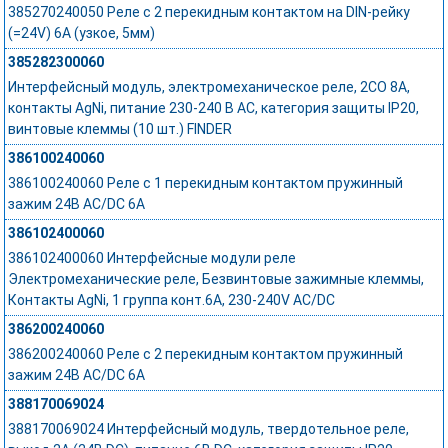
385270240050 Реле с 2 перекидным контактом на DIN-рейку
(=24V) 6A (узкое, 5мм)
385282300060
Интерфейсный модуль, электромеханическое реле, 2CO 8A,
контакты AgNi, питание 230-240 В AC, категория защиты IP20,
винтовые клеммы (10 шт.) FINDER
386100240060
386100240060 Реле с 1 перекидным контактом пружинный
зажим 24В AC/DC 6A
386102400060
386102400060 Интерфейсные модули реле
Электромеханические реле, Безвинтовые зажимные клеммы,
Контакты AgNi, 1 группа конт.6A, 230-240V AC/DC
386200240060
386200240060 Реле с 2 перекидным контактом пружинный
зажим 24В AC/DC 6A
388170069024
388170069024 Интерфейсный модуль, твердотельное реле,