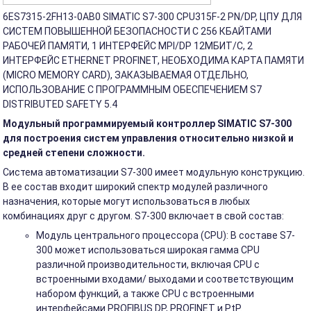
6ES7315-2FH13-0AB0 SIMATIC S7-300 CPU315F-2 PN/DP, ЦПУ ДЛЯ
СИСТЕМ ПОВЫШЕННОЙ БЕЗОПАСНОСТИ С 256 КБАЙТАМИ
РАБОЧЕЙ ПАМЯТИ, 1 ИНТЕРФЕЙС MPI/DP 12МБИТ/С, 2
ИНТЕРФЕЙС ETHERNET PROFINET, НЕОБХОДИМА КАРТА ПАМЯТИ
(MICRO MEMORY CARD), ЗАКАЗЫВАЕМАЯ ОТДЕЛЬНО,
ИСПОЛЬЗОВАНИЕ С ПРОГРАММНЫМ ОБЕСПЕЧЕНИЕМ S7
DISTRIBUTED SAFETY 5.4
Модульный программируемый контроллер SIMATIC S7-300
для построения систем управления относительно низкой и
средней степени сложности.
Система автоматизации S7-300 имеет модульную конструкцию.
В ее состав входит широкий спектр модулей различного
назначения, которые могут использоваться в любых
комбинациях друг с другом. S7-300 включает в свой состав:
Модуль центрального процессора (CPU): В составе S7-
300 может использоваться широкая гамма CPU
различной производительности, включая CPU с
встроенными входами/ выходами и соответствующим
набором функций, а также CPU с встроенными
интерфейсами PROFIBUS DP, PROFINET и PtP.