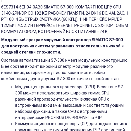
6ES7314-6EH04-0AB0 SIMATIC S7-300, КОМПАКТНОЕ ЦПУ CPU
314C-2PN/DP СО 192 КБ РАБОЧЕЙ ПАМЯТИ, 24 DI/16 DO, 4AI, 2AO, 1
PT100, 4 БЫСТРЫХ СЧЁТЧИКА (60 КГЦ), 1. ИНТЕРФЕЙС MPI/DP
12МБИТ/С, 2. ИНТЕРФЕЙС ETHERNET PROFINET, С 2Х-ПОРТОВЫМ
КОММУТАТОРОМ, ВСТРОЕННЫЙ БЛОК ПИТАНИЯ =24 В,
Модульный программируемый контроллер SIMATIC S7-300
для построения систем управления относительно низкой и
средней степени сложности.
Система автоматизации S7-300 имеет модульную конструкцию.
В ее состав входит широкий спектр модулей различного
назначения, которые могут использоваться в любых
комбинациях друг с другом. S7-300 включает в свой состав:
Модуль центрального процессора (CPU): В составе S7-
300 может использоваться широкая гамма CPU
различной производительности, включая CPU с
встроенными входами/ выходами и соответствующим
набором функций, а также CPU с встроенными
интерфейсами PROFIBUS DP, PROFINET и PtP.
Коммуникационные процессоры (CP) для подключения к
промышленным сетям и обслуживания PtP соединений.