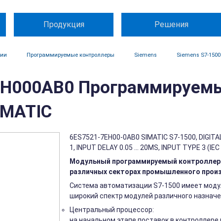
Продукция
Решения
ции
Программируемые контроллеры
Siemens
Siemens S7-1500
H000AB0 Программируемы
IMATIC
6ES7521-7EH00-0AB0 SIMATIC S7-1500, DIGITAL
1, INPUT DELAY 0.05 ... 20MS, INPUT TYPE 3 (
Модульный программируемый контроллер S
различных секторах промышленного прои
Система автоматизации S7-1500 имеет моду
широкий спектр модулей различного назначе
Центральный процессор:
на начальном этапе поставок в контроллере