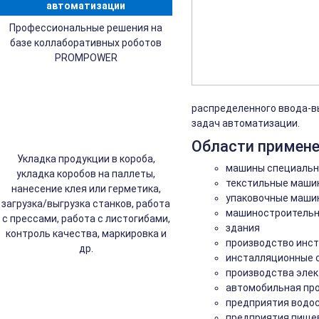
автоматизации
Профессиональные решения на
базе коллаборативных роботов
PROMPOWER
распределенного ввода-в
задач автоматизации.
Области примене
Укладка продукции в короба,
машины специальн
укладка коробов на паллеты,
текстильные маши
нанесение клея или герметика,
упаковочные маши
загрузка/выгрузка станков, работа
машиностроительн
с прессами, работа с листогибами,
здания
контроль качества, маркировка и
производство инс
др.
инсталляционные 
производства элек
автомобильная пр
предприятия водо
предприятия пище