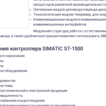
процессоров различной производительности
Сигнальные модули для ввода и вывода диск
Технологические модули. Например, для ско
Коммуникационные модули и коммуникацион
коммуникационных интерфейсов.
Модульная структура, работа с естественны
ывода, а также удобная конструкция позволяют использовать SI
ния контроллера SIMATIC S7-1500
ого назначения
ны
ны
ое оборудование
трументов
системы
тротехнической и электронной продукции
омышленность
снабжения и водоотведения
вой промышленности и производства напитков