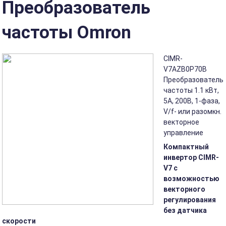
Преобразователь
частоты Omron
CIMR-
V7AZB0P70B
Преобразователь
частоты 1.1 кВт,
5A, 200В, 1-фаза,
V/f- или разомкн.
векторное
управление
Компактный
инвертор CIMR-
V7 с
возможностью
векторного
регулирования
без датчика
скорости