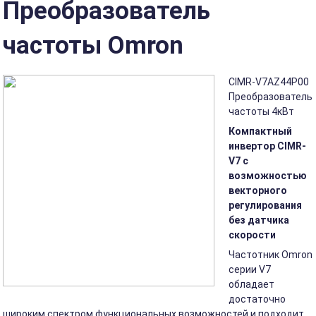
Преобразователь
частоты Omron
CIMR-V7AZ44P00
Преобразователь
частоты 4кВт
Компактный
инвертор CIMR-
V7 с
возможностью
векторного
регулирования
без датчика
скорости
Частотник Omron
серии V7
обладает
достаточно
широким спектром функциональных возможностей и подходит