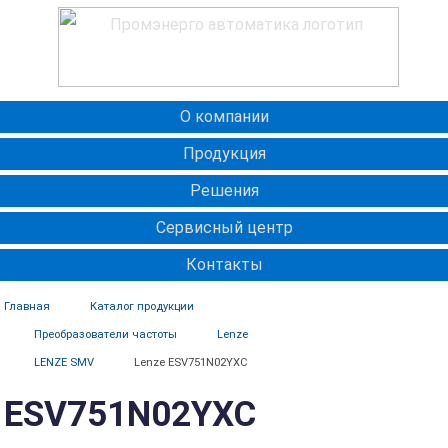
О компании
Продукция
Решения
Сервисный центр
Контакты
Главная
Каталог продукции
Преобразователи частоты
Lenze
LENZE SMV
Lenze ESV751N02YXC
ESV751N02YXC