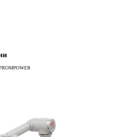
ии
тов PROMPOWER