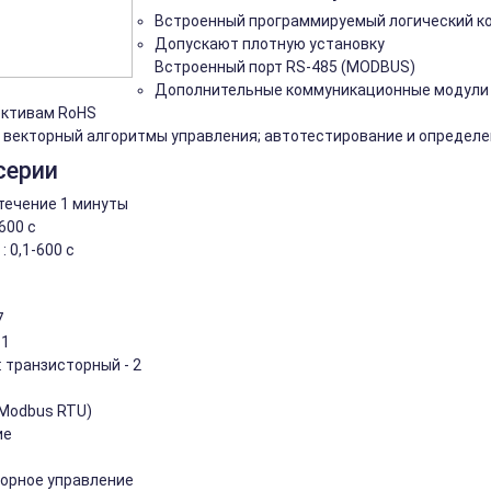
Встроенный программируемый логический ко
Допускают плотную установку
Встроенный порт RS-485 (MODBUS)
Дополнительные коммуникационные модули
ективам RoHS
 векторный алгоритмы управления; автотестирование и определе
серии
 течение 1 минуты
600 с
 0,1-600 с
7
 1
 транзисторный - 2
Modbus RTU)
ие
орное управление