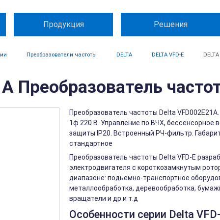
Продукция
Решения
ции
Преобразователи частоты
DELTA
DELTA VFD-E
DELTA
A Преобразователь часто
Преобразователь частоты Delta VFD002E21A. 
1ф 220 В. Управление по ВЧХ, бессенсорное 
защиты IP20. Встроенный РЧ-фильтр. Габарит
стандартное
Преобразователь частоты Delta VFD-Е разра
электродвигателя с короткозамкнутым рото
диапазоне: подьемно-транспортное оборудо
металлообработка, деревообработка, бумаж
вращатели и др.и т.д
Особенности серии Delta VFD