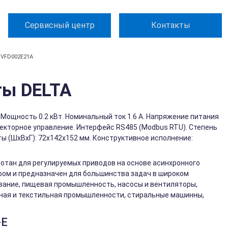
Сервисный центр
Контакты
 VFD002E21A
ты DELTA
Мощность 0.2 кВт. Номинальный ток 1.6 А. Напряжение питания
векторное управление. Интерфейс RS485 (Modbus RTU). Степень
ы (ШхВхГ): 72x142x152 мм. Конструктивное исполнение:
ботан для регулируемых приводов на основе асинхронного
ром и предназначен для большинства задач в широком
вание, пищевая промышленность, насосы и вентиляторы,
ная и текстильная промышленности, стиральные машинны,
-E