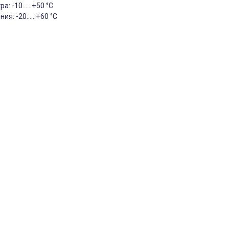
 -10......+50 °С
я: -20......+60 °С