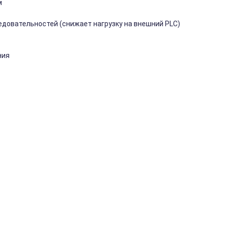
м
довательностей (снижает нагрузку на внешний PLC)
ния