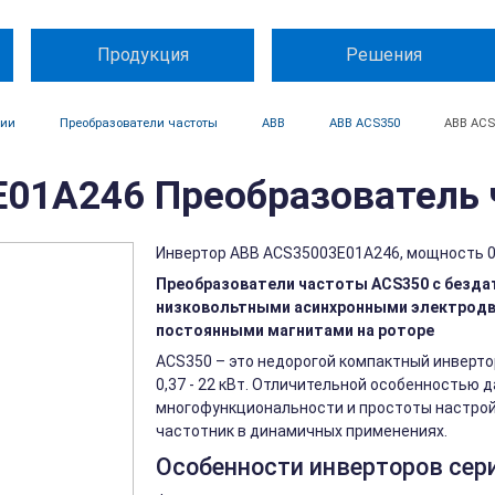
Продукция
Решения
ции
Преобразователи частоты
ABB
ABB ACS350
ABB ACS
01A246 Преобразователь 
Инвертор ABB ACS35003E01A246, мощность 0.3
Преобразователи частоты ACS350 с безда
низковольтными асинхронными электродв
постоянными магнитами на роторе
ACS350 – это недорогой компактный инверт
0,37 - 22 кВт. Отличительной особенностью
многофункциональности и простоты настрой
частотник в динамичных применениях.
Особенности инверторов сер