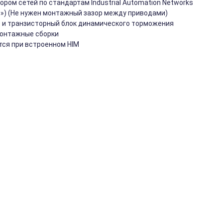
ром сетей по стандартам Industrial Automation Networks
ng») (He нужен монтажный зазор между приводами)
 и транзисторный блок динамического торможения
монтажные сборки
тся при встроенном HIM