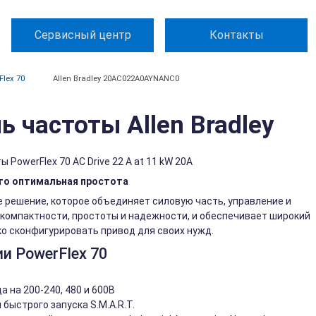
Сервисный центр
Контакты
Flex 70
Allen Bradley 20AC022A0AYNANC0
частоты Allen Bradley
owerFlex 70 AC Drive 22 A at 11 kW 20A
это оптимальная простота
 решение, которое объединяет силовую чаcть, управление и
компактности, простоты и надежности, и обеспечивает широкий
ко сконфигурировать привод для своих нужд.
и PowerFlex 70
 на 200-240, 480 и 600В
быстрого запуска S.M.A.R.T.