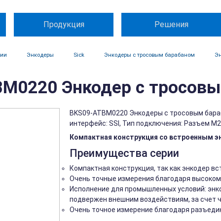
Продукция
Решения
ции
Энкодеры
Sick
Энкодеры с тросовым барабаном
Эн
M0220 Энкодер с тросовы
BKS09-ATBM0220 Энкодеры с тросовым бараба
интерфейс: SSI, Тип подключения: Разъем М23
Компактная конструкция со встроенным э
Преимущества серии
Компактная конструкция, так как энкодер в
Очень точные измерения благодаря высоко
Исполнение для промышленных условий: энк
подвержен внешним воздействиям, за счет 
Очень точное измерение благодаря разъеди