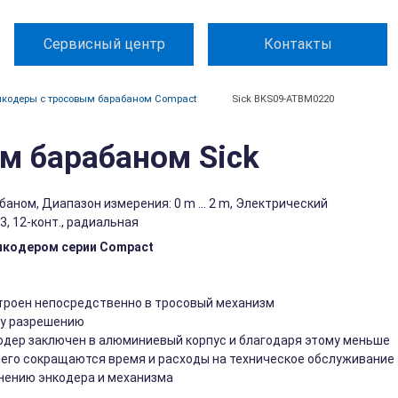
Сервисный центр
Контакты
кодеры с тросовым барабаном Compact
Sick BKS09-ATBM0220
м барабаном Sick
ном, Диапазон измерения: 0 m ... 2 m, Электрический
, 12-конт., радиальная
нкодером серии Compact
строен непосредственно в тросовый механизм
му разрешению
одер заключен в алюминиевый корпус и благодаря этому меньше
чего сокращаются время и расходы на техническое обслуживание
нению энкодера и механизма