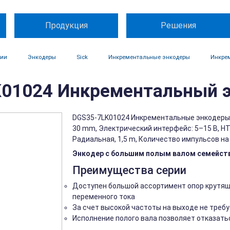
Продукция
Решения
ции
Энкодеры
Sick
Инкрементальные энкодеры
Инкре
01024 Инкрементальный э
DGS35-7LK01024 Инкрементальные энкодеры, 
30 mm, Электрический интерфейс: 5–15 В, HTL
Радиальная, 1,5 m, Количество импульсов н
Энкодер с большим полым валом семейств
Преимущества серии
Доступен большой ассортимент опор крутящ
переменного тока
За счет высокой частоты на выходе не тре
Исполнение полого вала позволяет отказать