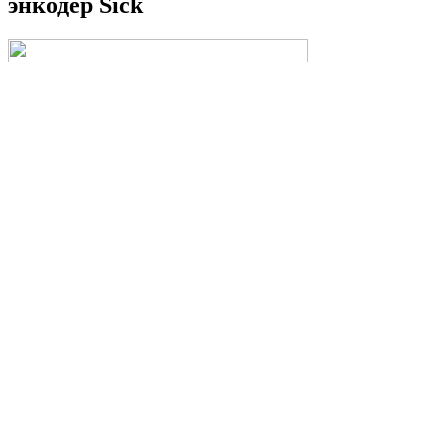
энкодер Sick
DGS35-1LK00360 Инкрементальные энкодеры, Механическое
исполнение: Сквозной полый вал, Диаметр вала: 30 mm,
Электрический интерфейс: 5 В, TTL, Напряжение питания:
4,5 V ... 5,5 V, Тип подключения: Радиальная, 1,5 m,
Количество импульсов на один оборот: 360,