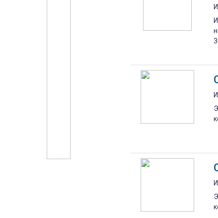
И
И
н
3
И
Э
к
И
Э
к