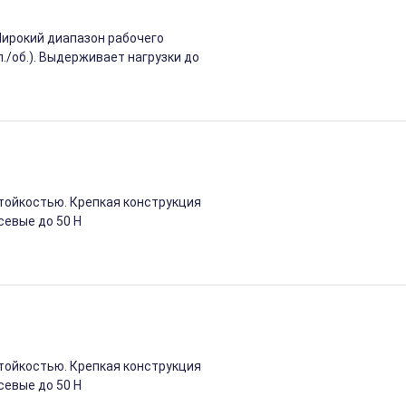
ирокий диапазон рабочего
./об.). Выдерживает нагрузки до
тойкостью. Крепкая конструкция
севые до 50 Н
тойкостью. Крепкая конструкция
севые до 50 Н