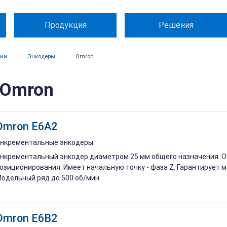
Продукция
Решения
ции
Энкодеры
Omron
 Omron
Omron E6A2
нкрементальные энкодеры
нкрементальный энкодер диаметром 25 мм общего назначения. 
озиционирования. Имеет начальную точку - фаза Z. Гарантирует 
одельный ряд до 500 об/мин
Omron E6B2