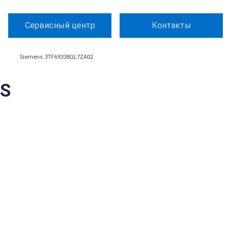
Сервисный центр
Контакты
Siemens 3TF69338QL7ZA02
NS