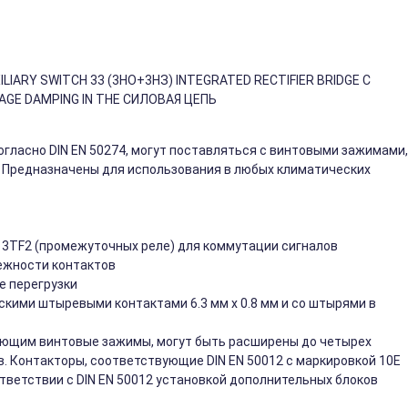
LIARY SWITCH 33 (3НО+3НЗ) INTEGRATED RECTIFIER BRIDGE C
AGE DAMPING IN THE СИЛОВАЯ ЦЕПЬ
ласно DIN EN 50274, могут поставляться с винтовыми зажимами,
. Предназначены для использования в любых климатических
 3TF2 (промежуточных реле) для коммутации сигналов
дежности контактов
е перегрузки
скими штыревыми контактами 6.3 мм x 0.8 мм и со штырями в
меющим винтовые зажимы, могут быть расширены до четырех
. Контакторы, соответствующие DIN EN 50012 с маркировкой 10E
ответствии с DIN EN 50012 установкой дополнительных блоков