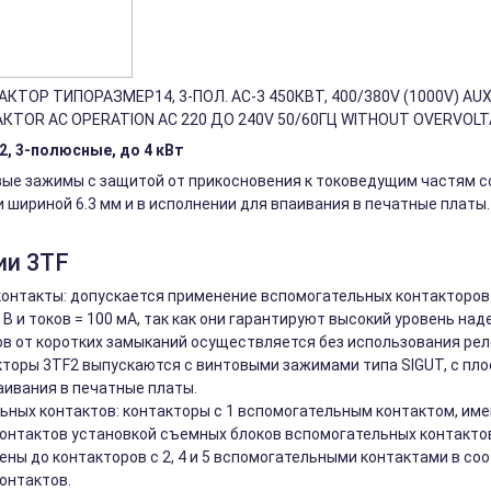
КТОР ТИПОРАЗМЕР14, 3-ПОЛ. AC-3 450КВТ, 400/380V (1000V) AUXI
АКТOR AC OPERATION AC 220 ДО 240V 50/60ГЦ WITHOUT OVERVOLT
, 3-полюсные, до 4 кВт
е зажимы с защитой от прикосновения к токоведущим частям сог
шириной 6.3 мм и в исполнении для впаивания в печатные платы
ии 3TF
онтакты: допускается применение вспомогательных контакторов
В и токов = 100 мА, так как они гарантируют высокий уровень на
в от коротких замыканий осуществляется без использования рел
кторы 3TF2 выпускаются с винтовыми зажимами типа SIGUT, с пло
аивания в печатные платы.
ьных контактов: контакторы с 1 вспомогательным контактом, и
онтактов установкой съемных блоков вспомогательных контактов
ны до контакторов с 2, 4 и 5 вспомогательными контактами в со
онтактов.