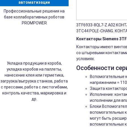
автоматизации
Профессиональные решения на
базе коллаборативных роботов
PROMPOWER
3TF6933-8QL7-Z A02 КОНТА
3TC44 POLE-CHANG. КОНТ
Контакторы Siemens 3TF2
Контакторы имеют винтовы
со штыревыми контактами 
условиях.
Укладка продукции в короба,
Особенности сер
укладка коробов на паллеты,
нанесение клея или герметика,
Вспомогательные к
загрузка/выгрузка станков, работа
напряжением = 110 
с прессами, работа с листогибами,
Защита контакторо
контроль качества, маркировка и
Исполнение: конта
др.
исполнении для вп
Блоки Вспомогател
вспомогательных к
могут быть расшире
вспомогательных к