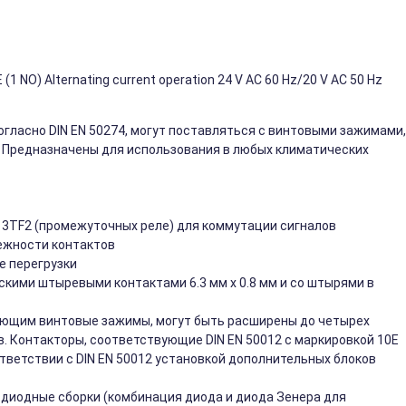
 (1 NO) Alternating current operation 24 V AC 60 Hz/20 V AC 50 Hz
ласно DIN EN 50274, могут поставляться с винтовыми зажимами,
. Предназначены для использования в любых климатических
 3TF2 (промежуточных реле) для коммутации сигналов
дежности контактов
е перегрузки
скими штыревыми контактами 6.3 мм x 0.8 мм и со штырями в
меющим винтовые зажимы, могут быть расширены до четырех
. Контакторы, соответствующие DIN EN 50012 с маркировкой 10E
ответствии с DIN EN 50012 установкой дополнительных блоков
диодные сборки (комбинация диода и диода Зенера для