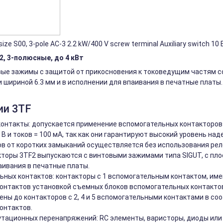
e S00, 3-pole AC-3 2.2 kW/400 V screw terminal Auxiliary switch 10 E
, 3-полюсные, до 4 кВт
е зажимы с защитой от прикосновения к токоведущим частям сог
шириной 6.3 мм и в исполнении для впаивания в печатные платы
ии 3TF
онтакты: допускается применение вспомогательных контакторов
В и токов = 100 мА, так как они гарантируют высокий уровень на
в от коротких замыканий осуществляется без использования рел
кторы 3TF2 выпускаются с винтовыми зажимами типа SIGUT, с пло
аивания в печатные платы.
ьных контактов: контакторы с 1 вспомогательным контактом, и
онтактов установкой съемных блоков вспомогательных контактов
ны до контакторов с 2, 4 и 5 вспомогательными контактами в со
онтактов.
тационных перенапряжений: RC элементы, варисторы, диоды или 