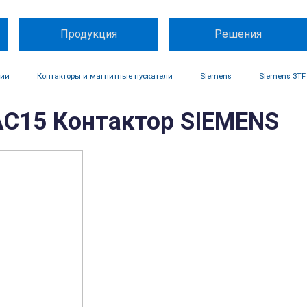
Продукция
Решения
ции
Контакторы и магнитные пускатели
Siemens
Siemens 3TF
C15 Контактор SIEMENS