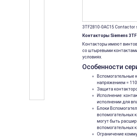
3TF2810-0AC15 Contactor siz
Контакторы Siemens 3TF2
Контакторы имеют винтовы
со штыревыми контактами 
условиях.
Особенности сер
Вспомогательные к
напряжением = 110 
Защита контакторо
Исполнение: конта
исполнении для вп
Блоки Вспомогател
вспомогательных к
могут быть расшире
вспомогательных к
Ограничение комму