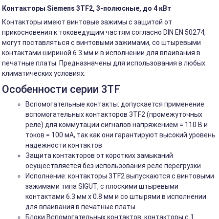
Контакторы Siemens 3TF2, 3-полюсные, до 4 кВт
Контакторы имеют винтовые зажимы с защитой от
прикосновения к токоведущим частям согласно DIN EN 50274,
могут поставляться с винтовыми зажимами, со штыревыми
контактами шириной 6.3 мм и в исполнении для впаивания в
печатные платы. Предназначены для использования в любых
климатических условиях.
Особенности серии 3TF
Вспомогательные контакты: допускается применение
вспомогательных контакторов 3TF2 (промежуточных
реле) для коммутации сигналов напряжением = 110 В и
токов = 100 мА, так как они гарантируют высокий уровень
надежности контактов
Защита контакторов от коротких замыканий
осуществляется без использования реле перегрузки
Исполнение: контакторы 3TF2 выпускаются с винтовыми
зажимами типа SIGUT, с плоскими штыревыми
контактами 6.3 мм x 0.8 мм и со штырями в исполнении
для впаивания в печатные платы.
Блоки Вспомогательных контактов: контакторы с 1