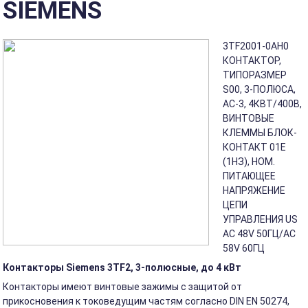
SIEMENS
3TF2001-0AH0
КОНТАКТОР,
ТИПОРАЗМЕР
S00, 3-ПОЛЮСА,
AC-3, 4КВТ/400В,
ВИНТОВЫЕ
КЛЕММЫ БЛОК-
КОНТАКТ 01E
(1НЗ), НОМ.
ПИТАЮЩЕЕ
НАПРЯЖЕНИЕ
ЦЕПИ
УПРАВЛЕНИЯ US
AC 48V 50ГЦ/AC
58V 60ГЦ
Контакторы Siemens 3TF2, 3-полюсные, до 4 кВт
Контакторы имеют винтовые зажимы с защитой от
прикосновения к токоведущим частям согласно DIN EN 50274,