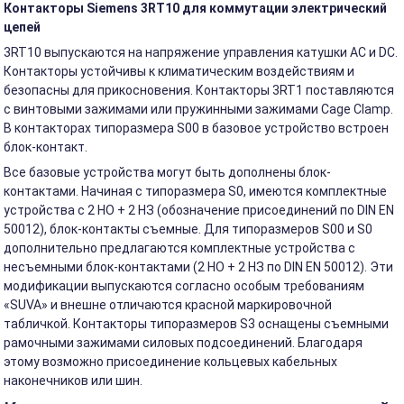
Контакторы Siemens 3RT10 для коммутации электрический
цепей
3RT10 выпускаются на напряжение управления катушки AC и DС.
Контакторы устойчивы к климатическим воздействиям и
безопасны для прикосновения. Контакторы 3RT1 поставляются
с винтовыми зажимами или пружинными зажимами Cage Clamp.
В контакторах типоразмера S00 в базовое устройство встроен
блок-контакт.
Все базовые устройства могут быть дополнены блок-
контактами. Начиная с типоразмера S0, имеются комплектные
устройства с 2 НО + 2 НЗ (обозначение присоединений по DIN EN
50012), блок-контакты съемные. Для типоразмеров S00 и S0
дополнительно предлагаются комплектные устройства с
несъемными блок-контактами (2 НО + 2 НЗ по DIN EN 50012). Эти
модификации выпускаются согласно особым требованиям
«SUVA» и внешне отличаются красной маркировочной
табличкой. Контакторы типоразмеров S3 оснащены съемными
рамочными зажимами силовых подсоединений. Благодаря
этому возможно присоединение кольцевых кабельных
наконечников или шин.