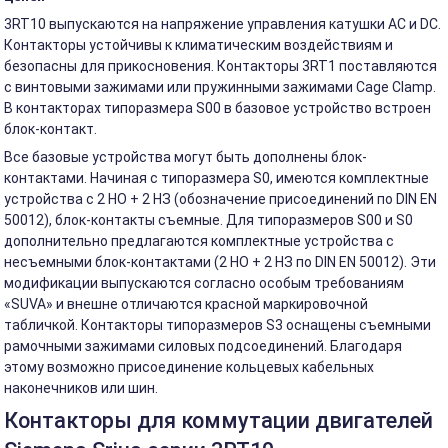
3RT10 выпускаются на напряжение управления катушки AC и DС.
Контакторы устойчивы к климатическим воздействиям и
безопасны для прикосновения. Контакторы 3RT1 поставляются
с винтовыми зажимами или пружинными зажимами Cage Clamp.
В контакторах типоразмера S00 в базовое устройство встроен
блок-контакт.
Все базовые устройства могут быть дополнены блок-
контактами. Начиная с типоразмера S0, имеются комплектные
устройства с 2 НО + 2 НЗ (обозначение присоединений по DIN EN
50012), блок-контакты съемные. Для типоразмеров S00 и S0
дополнительно предлагаются комплектные устройства с
несъемными блок-контактами (2 НО + 2 НЗ по DIN EN 50012). Эти
модификации выпускаются согласно особым требованиям
«SUVA» и внешне отличаются красной маркировочной
табличкой. Контакторы типоразмеров S3 оснащены съемными
рамочными зажимами силовых подсоединений. Благодаря
этому возможно присоединение кольцевых кабельных
наконечников или шин.
Контакторы для коммутации двигателей