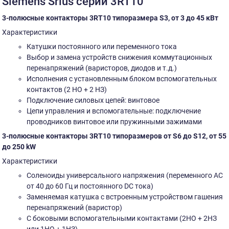
Siemens Srius серии 3RT10
3-полюсные контакторы 3RT10 типоразмера S3, от 3 до 45 кВт
Характеристики
Катушки постоянного или переменного тока
Выбор и замена устройств снижения коммутационных
перенапряжений (варисторов, диодов и т.д.)
Исполнения с установленным блоком вспомогательных
контактов (2 НО + 2 НЗ)
Подключение силовых цепей: винтовое
Цепи управления и вспомогательные: подключение
проводников винтовое или пружинными зажимами
3-полюсные контакторы 3RT10 типоразмеров от S6 до S12, от 55
до 250 kW
Характеристики
Соленоиды универсального напряжения (переменного АС
от 40 до 60 Гц и постоянного DC тока)
Заменяемая катушка с встроенным устройством гашения
перенапряжений (варистор)
С боковыми вспомогательными контактами (2НО + 2НЗ