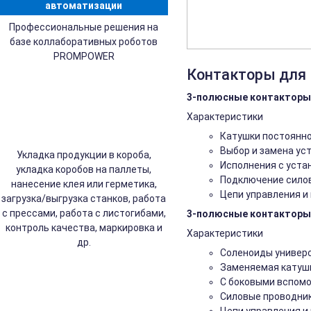
автоматизации
Профессиональные решения на
базе коллаборативных роботов
PROMPOWER
Контакторы для 
3-полюсные контакторы 3
Характеристики
Катушки постоянно
Выбор и замена ус
Укладка продукции в короба,
Исполнения с уста
укладка коробов на паллеты,
Подключение силов
нанесение клея или герметика,
Цепи управления и
загрузка/выгрузка станков, работа
с прессами, работа с листогибами,
3-полюсные контакторы 3
контроль качества, маркировка и
Характеристики
др.
Соленоиды универса
Заменяемая катушк
С боковыми вспомо
Силовые проводник