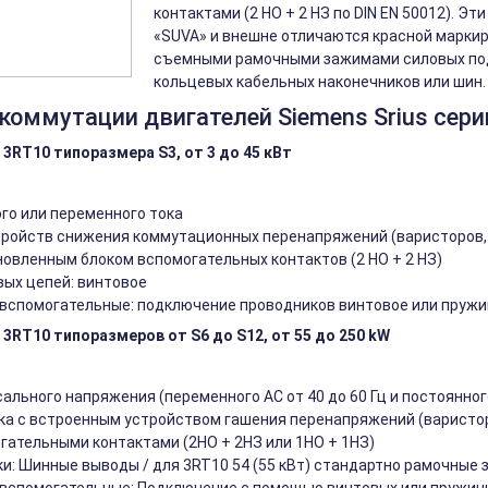
контактами (2 НО + 2 НЗ по DIN EN 50012). 
«SUVA» и внешне отличаются красной марки
съемными рамочными зажимами силовых под
кольцевых кабельных наконечников или шин.
коммутации двигателей Siemens Srius сери
RT10 типоразмера S3, от 3 до 45 кВт
го или переменного тока
тройств снижения коммутационных перенапряжений (варисторов, д
новленным блоком вспомогательных контактов (2 НО + 2 НЗ)
ых цепей: винтовое
 вспомогательные: подключение проводников винтовое или пру
RT10 типоразмеров от S6 до S12, от 55 до 250 kW
льного напряжения (переменного АС от 40 до 60 Гц и постоянног
а с встроенным устройством гашения перенапряжений (варисто
гательными контактами (2НО + 2НЗ или 1НО + 1НЗ)
и: Шинные выводы / для 3RT10 54 (55 кВт) стандартно рамочные