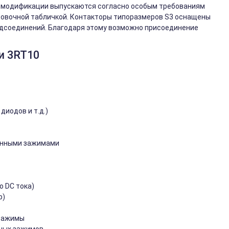
Эти модификации выпускаются согласно особым требованиям
ровочной табличкой. Контакторы типоразмеров S3 оснащены
соединений. Благодаря этому возможно присоединение
и 3RT10
иодов и т.д.)
жинными зажимами
о DC тока)
р)
 зажимы