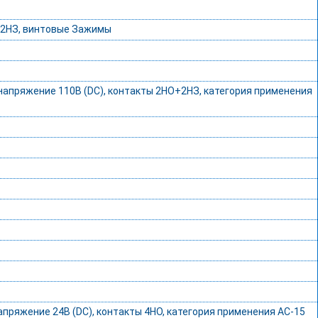
О+2НЗ, винтовые Зажимы
напряжение 110В (DС), контакты 2НО+2НЗ, категория применения
пряжение 24В (DС), контакты 4НО, категория применения AC-15