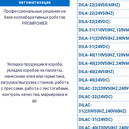
автоматизации
DILA-22(24V50/60HZ)
Профессиональные решения на
DILA-22(24V50HZ)
базе коллаборативных роботов
DILA-22(24VDC)
PROMPOWER
DILA-31(110V50HZ,120V6
DILA-31(230V50HZ,240V6
DILA-31(24VDC)
DILA-40(110V50HZ,120V6
DILA-40(230V50HZ,240V6
Укладка продукции в короба,
укладка коробов на паллеты,
DILA-40(24V50HZ)
нанесение клея или герметика,
DILA-40(24VDC)
загрузка/выгрузка станков, работа
DILAC-22(230V50HZ,240V
с прессами, работа с листогибами,
контроль качества, маркировка и
DILAC-22(24VDC)
др.
DILAC-
31(230V50HZ,240V60HZ)
DILAC-31(24VDC)
DILAC-40(230V50HZ,240V