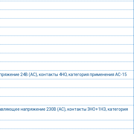
ряжение 24В (АС), контакты 4НО, категория применения AC-15
авляющее напряжение 230В (АС), контакты 3НО+1НЗ, категория