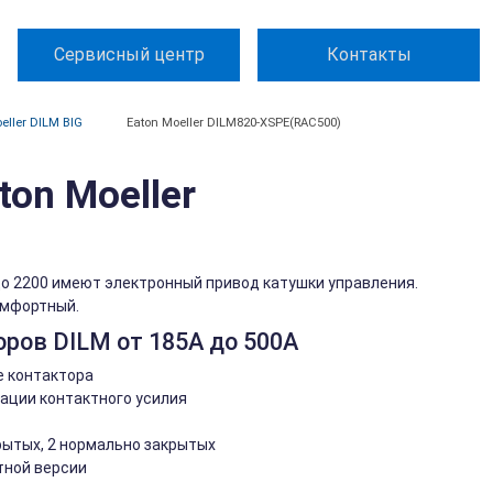
Сервисный центр
Контакты
eller DILM BIG
Eaton Moeller DILM820-XSPE(RAC500)
on Moeller
 до 2200 имеют электронный привод катушки управления.
омфортный.
ров DILM от 185А до 500А
е контактора
ации контактного усилия
рытых, 2 нормально закрытых
тной версии