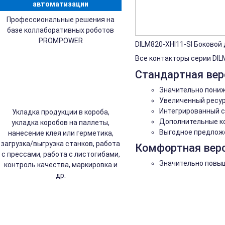
автоматизации
Профессиональные решения на
базе коллаборативных роботов
PROMPOWER
DILM820-XHI11-SI Боковой
Все контакторы серии DIL
Стандартная вер
Значительно пониж
Увеличенный ресур
Интегрированный 
Укладка продукции в короба,
Дополнительные ко
укладка коробов на паллеты,
Выгодное предложе
нанесение клея или герметика,
загрузка/выгрузка станков, работа
Комфортная верс
с прессами, работа с листогибами,
Значительно повыш
контроль качества, маркировка и
др.