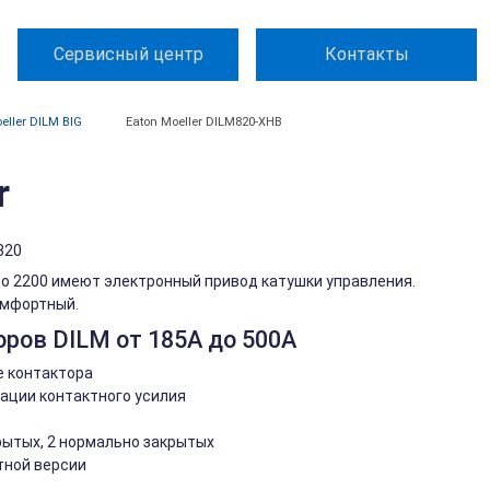
Сервисный центр
Контакты
eller DILM BIG
Eaton Moeller DILM820-XHB
r
820
 до 2200 имеют электронный привод катушки управления.
омфортный.
ров DILM от 185А до 500А
е контактора
ации контактного усилия
рытых, 2 нормально закрытых
тной версии